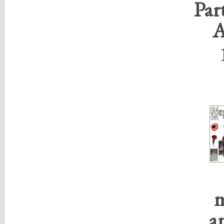
Part
A
m
a