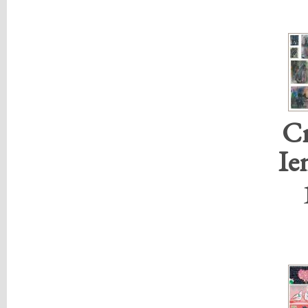
Cr
Ie