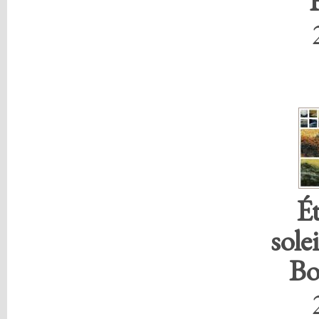
É
sole
Bo