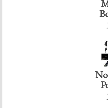
M
B
Noi
P