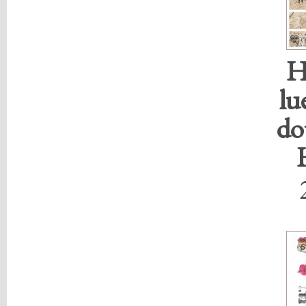
H
lu
do