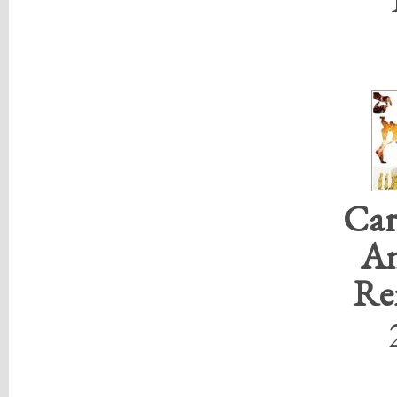
Car
An
Re