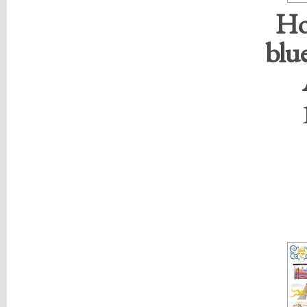
Ho
blue