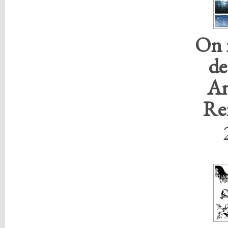
On n
de
An
Re