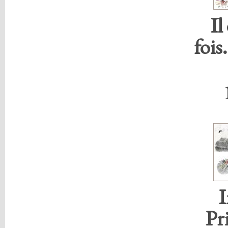
Il
fois
I
Pr