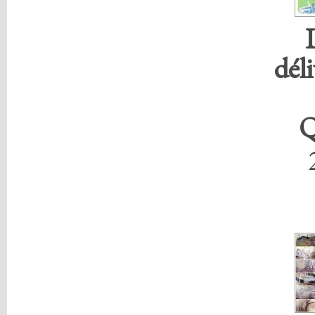
déli
Q