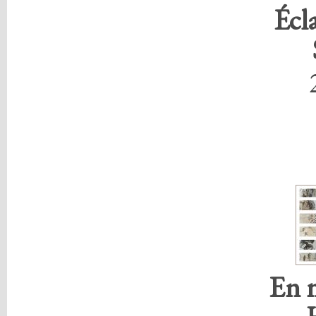
Écl
En 