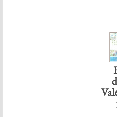
d
Val