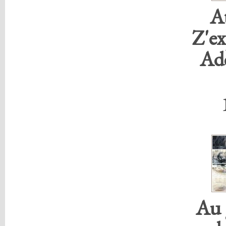
At
Z'ex
Ade
Au 