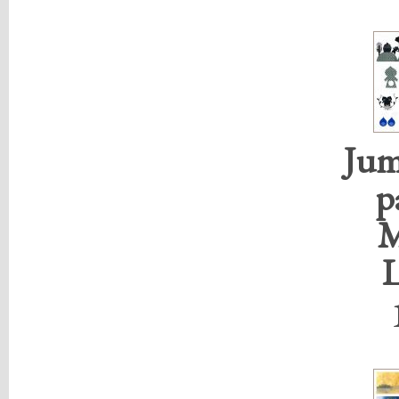
Jum
p
M
L