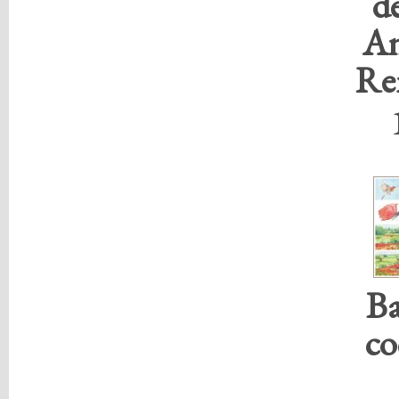
de
An
Re
Ba
co