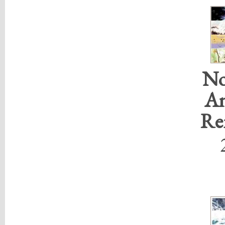
No
An
Re