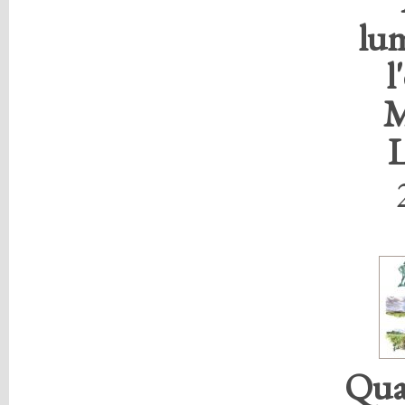
lum
l
M
L
Qua