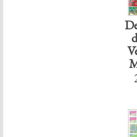
De
d
V
M