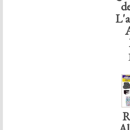
de
L'
R
Al