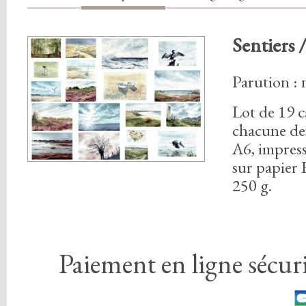
Sentiers 
Parution :
Lot de
1
9
c
chacune des
A6
,
impress
sur papier 
2
5
0
g.
Paiement en ligne sécuri