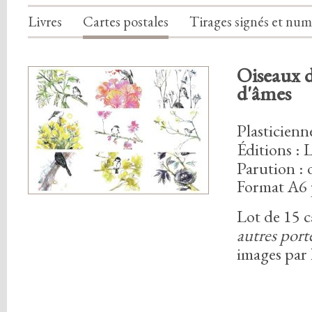
Livres
Cartes postales
Tirages signés et num
Oiseaux d
d'âmes
Plasticien
Éditions : 
Parution :
Format A6 
Lot de
1
5
c
autres port
images par 