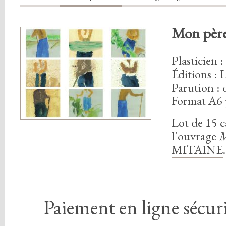
Mon père
Plasticien
:
Éditions : 
Parution :
Format A6 
Lot de
1
5
c
l'ouvrage
M
MITAINE
.
Paiement en ligne sécuri