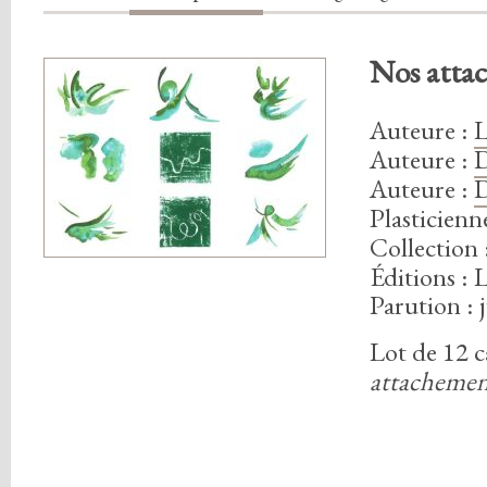
Nos atta
Auteure
:
Auteure
:
Auteure
:
Plasticien
Collection 
Éditions : 
Parution : 
Lot de
1
2
c
attachemen