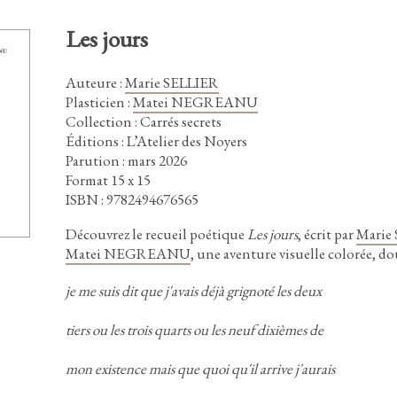
Les jours
Auteure
:
Marie SELLIER
Plasticien
:
Matei NEGREANU
Collection : Carrés secrets
Éditions : L’Atelier des Noyers
Parution : mars 2026
Format 15 x 15
ISBN : 9782494676565
Découvrez le recueil poétique
Les jours
,
écrit par
Marie
Matei NEGREANU
,
une aventure visuelle colorée,
dou
je me suis dit que j'avais déjà grignoté les deux
tiers ou les trois quarts ou les neuf dixièmes de
mon existence mais que quoi qu'il arrive j'aurais