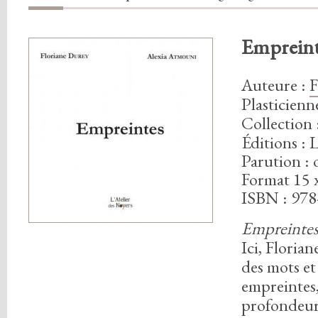
Empreint
Auteure
:
F
Plasticien
Collection 
Éditions : 
Parution :
Format 15 
ISBN : 978
Empreinte
Ici,
Floriane
des mots et
empreintes
profondeur 