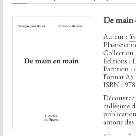
De main 
Auteur
:
Y
Plasticien
Collection 
Éditions : 
Parution :
Format A5 
ISBN : 978
Découvrez
millésime d
publicatio
autour des
Ce que dise