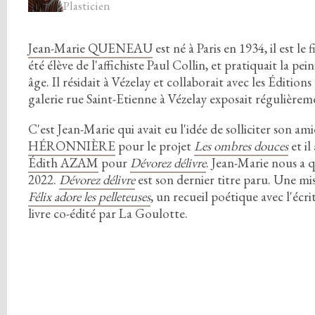
Plasticien
Jean-Marie QUENEAU
est né à Paris en
1
9
3
4
,
il est le
été élève de l'affichiste Paul Collin,
et pratiquait la pei
âge.
Il résidait à Vézelay et collaborait avec les Édition
galerie rue Saint-Etienne à Vézelay exposait régulièrem
C'est Jean-Marie qui avait eu l'idée de solliciter son am
HÉRONNIÈRE
pour le projet
Les ombres douces
et il
Édith AZAM
pour
Dévorez délivre
.
Jean-Marie nous a q
2
0
2
2
.
Dévorez délivre
est son dernier titre paru.
Une mise
Félix adore les pelleteuses
,
un recueil poétique avec l'écri
livre co-édité par La Goulotte.