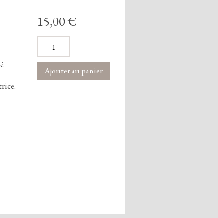
15,00 €
té
trice.