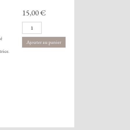
15,00 €
té
trice.