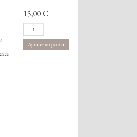
15,00 €
té
trice