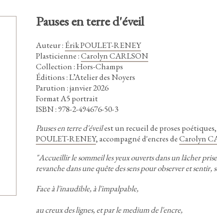
Pauses en terre d'éveil
Auteur
:
Érik POULET-RENEY
Plasticienne
:
Carolyn CARLSON
Collection : Hors-Champs
Éditions : L’Atelier des Noyers
Parution : janvier 2026
Format A5 portrait
ISBN : 978-2-494676-50-3
Pauses en terre d'éveil
est un recueil de proses poétiques,
POULET-RENEY
,
accompagné d'encres de
Carolyn 
"Accueillir le sommeil les yeux ouverts dans un lâcher prise
revanche dans une quête des sens pour observer et sentir,
s
Face à l'inaudible,
à l'impalpable,
au creux des lignes,
et par le medium de l'encre,