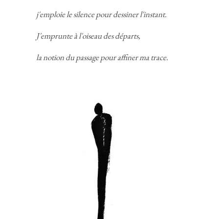
j'emploie le silence pour dessiner l'instant.
J'emprunte à l'oiseau des départs,
la notion du passage pour affiner ma trace.