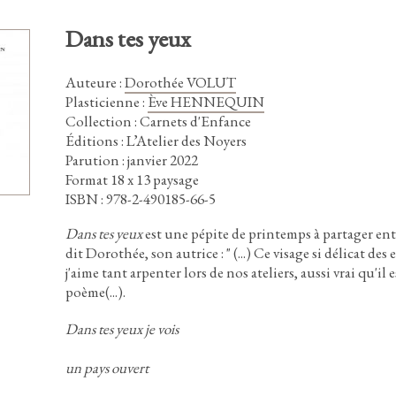
Dans tes yeux
Auteure
:
Dorothée VOLUT
Plasticienne
:
Ève HENNEQUIN
Collection : Carnets d'Enfance
Éditions : L’Atelier des Noyers
Parution : janvier 2022
Format 18 x 13 paysage
ISBN : 978-2-490185-66-5
Dans tes yeux
est une pépite de printemps à partager entr
dit Dorothée,
son autrice
:
"
(
.
.
.
)
Ce visage si délicat des 
j'aime tant arpenter lors de nos ateliers,
aussi vrai qu'il 
poème(
.
.
.
)
.
Dans tes yeux je vois
un pays ouvert