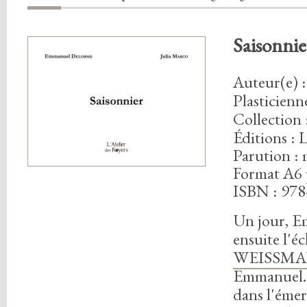
Saisonnie
Auteur(e)
:
Plasticien
Collection 
Éditions : 
Parution :
Format A6 
ISBN : 978
Un jour,
Em
ensuite l'é
WEISSM
Emmanuel.
dans l'émerv