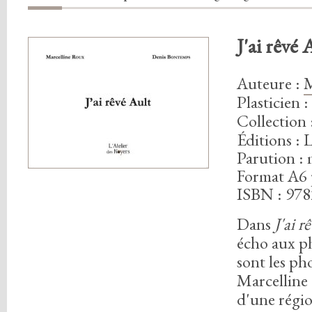
J'ai rêvé 
Auteure
:
M
Plasticien
:
Collection 
Éditions : 
Parution :
Format A6 
ISBN : 97
Dans
J'ai r
écho aux p
sont les ph
Marcelline q
d'une régio