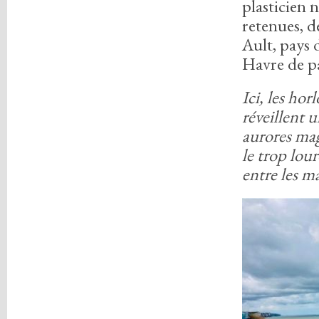
plasticien 
retenues,
de
Ault,
pays d
Havre de pa
Ici,
les horl
réveillent u
aurores ma
le trop lour
entre les ma