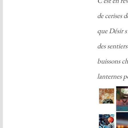
C'est en rêv
de cerises d
que Désir s'
des sentiers
buissons ch
lanternes po