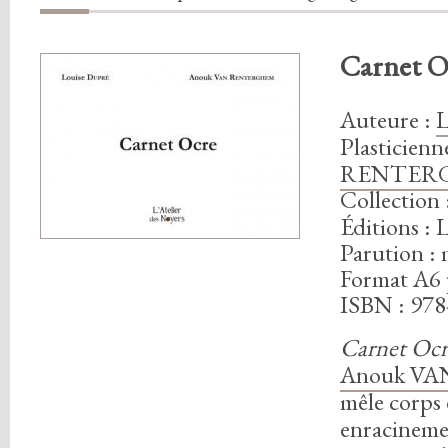
Carnet O
Auteure
:
Plasticien
RENTER
Collection 
Éditions : 
Parution :
Format A6 
ISBN : 978
Carnet Ocr
Anouk V
mêle corps 
enracineme