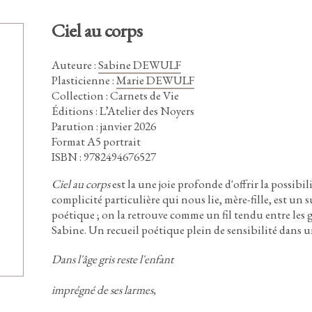
Ciel au corps
Auteure
:
Sabine DEWULF
Plasticienne
:
Marie DEWULF
Collection : Carnets de Vie
Éditions : L’Atelier des Noyers
Parution : janvier 2026
Format A5 portrait
ISBN : 9782494676527
Ciel au corps
est la une joie profonde d'offrir la possibil
complicité particulière qui nous lie,
mère-fille,
est un s
poétique
;
on la retrouve comme un fil tendu entre les g
Sabine.
Un recueil poétique plein de sensibilité dans u
Dans l'âge gris reste l'enfant
imprégné de ses larmes,