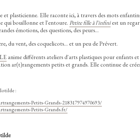
e et plasticienne.
Elle raconte ici,
à travers des mots enfantin
ie qui bouillonne et l'entoure.
Petite fille à l'infini
est un regar
grandes émotions,
des questions,
des peurs.
.
.
ère,
du vent,
des coquelicots.
.
.
et un peu de Prévert.
LLE
anime différents ateliers d'arts plastiques pour enfants et
ciation ar(t)rangements petits et grands.
Elle continue de crée
otilde :
rtrangements-Petits-Grands-218317974970693/
rtrangements-Petits-Grands.fr/
tilde