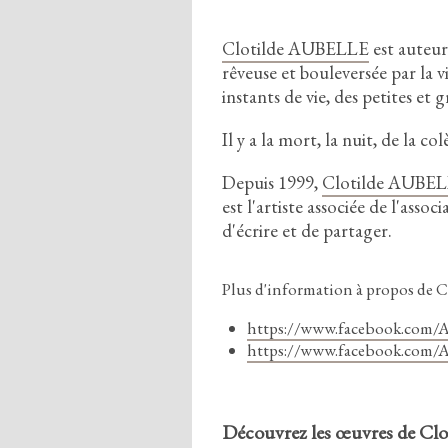
Clotilde AUBELLE
est auteur
rêveuse et bouleversée par la v
instants de vie,
des petites et 
Il y a la mort,
la nuit,
de la col
Depuis
1
9
9
9
,
Clotilde AUBE
est l'artiste associée de l'asso
d'écrire et de partager.
Plus d'information à propos de Cl
https://www.facebook.com/A
https://www.facebook.com/A
Découvrez les œuvres de Clo