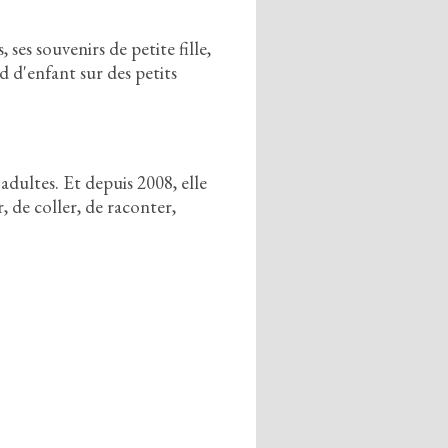
s,
ses souvenirs de petite fille,
d d'enfant sur des petits
 adultes.
Et depuis
2
0
0
8
,
elle
r,
de coller,
de raconter,