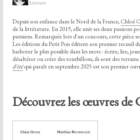
Auteure
Depuis son enfance dans le Nord de la France,
Chloé 
de la littérature.
En
2
0
1
9
,
elle unit ses deux passions p
parisiens.
Remarquée lors d'un concours,
cette pièce s
Les éditions du Petit Pois éditent son premier recueil d
barboter le plus possible dans les mots
:
écrire,
lire,
joue
désaltérer ou créer des tourbillons,
ils sont des terrain
d'été
qui paraît en septembre
2
0
2
5
est son premier ouvr
Découvrez les œuvres de 